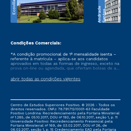
Ecoville
e
S
a
n
t
o
s
A
n
d
r
a
d
Condições Comerciais:
*A condição promocional de 1ª mensalidade isenta –
referente à matrícula – aplica-se aos candidatos
aprovados em todas as formas de ingresso, exceto na
prova on-line ou agendada, que ofertam bolsas de até
50% de desconto, ambos ingressantes no semestre
vigente, que ainda não tenham efetivado e/ou não
abrir todas as condições vigentes
tenham cancelado ou trancado sua matrícula em uma
das Instituições da Cruzeiro do Sul Educacional, no
período de um ano. Tais condições não se aplicam
aos cursos de Medicina, e também para matriculados
via FIES, Prouni e outros programas governamentais, e
Centro de Estudos Superiores Positivo. © 2026 - Todos os
não se acumula com nenhuma outra campanha
direitos reservados. CNPJ: 78.791.712/0001-63 Faculdade
ofertada pela Instituição.
Positivo Londrina: Recredenciamento pela Portaria Ministerial
nº 1.285, de 05.10.2017, DOU nº 193, de 06.10.2017, seção 1, p. 11
Universidade Positivo: Recredenciamento Presencial ​pela
Portaria Ministerial nº 169, de 03.02.2017, DOU nº 26, de
06.02.2017, seção 1, p. 15 Credenciamento EAD pela Portaria