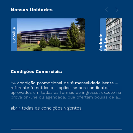
Nossas Unidades
Ecoville
e
S
a
n
t
o
s
A
n
d
r
a
d
Condições Comerciais:
*A condição promocional de 1ª mensalidade isenta –
referente à matrícula – aplica-se aos candidatos
aprovados em todas as formas de ingresso, exceto na
prova on-line ou agendada, que ofertam bolsas de até
50% de desconto, ambos ingressantes no semestre
vigente, que ainda não tenham efetivado e/ou não
abrir todas as condições vigentes
tenham cancelado ou trancado sua matrícula em uma
das Instituições da Cruzeiro do Sul Educacional, no
período de um ano. Tais condições não se aplicam
aos cursos de Medicina, e também para matriculados
via FIES, Prouni e outros programas governamentais, e