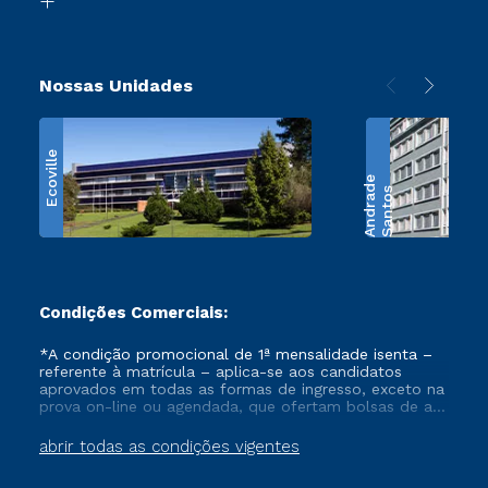
Nossas Unidades
Ecoville
e
S
a
n
t
o
s
A
n
d
r
a
d
Condições Comerciais:
*A condição promocional de 1ª mensalidade isenta –
referente à matrícula – aplica-se aos candidatos
aprovados em todas as formas de ingresso, exceto na
prova on-line ou agendada, que ofertam bolsas de até
50% de desconto, ambos ingressantes no semestre
vigente, que ainda não tenham efetivado e/ou não
abrir todas as condições vigentes
tenham cancelado ou trancado sua matrícula em uma
das Instituições da Cruzeiro do Sul Educacional, no