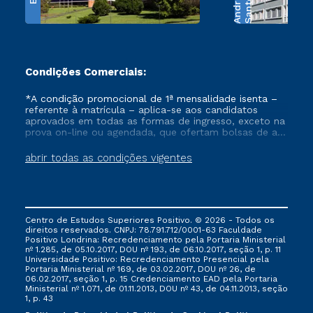
e
S
a
n
t
o
s
A
n
d
r
a
d
Condições Comerciais:
*A condição promocional de 1ª mensalidade isenta –
referente à matrícula – aplica-se aos candidatos
aprovados em todas as formas de ingresso, exceto na
prova on-line ou agendada, que ofertam bolsas de até
50% de desconto, ambos ingressantes no semestre
vigente, que ainda não tenham efetivado e/ou não
abrir todas as condições vigentes
tenham cancelado ou trancado sua matrícula em uma
das Instituições da Cruzeiro do Sul Educacional, no
período de um ano. Tais condições não se aplicam
aos cursos de Medicina, e também para matriculados
via FIES, Prouni e outros programas governamentais, e
Centro de Estudos Superiores Positivo. © 2026 - Todos os
não se acumula com nenhuma outra campanha
direitos reservados. CNPJ: 78.791.712/0001-63 Faculdade
ofertada pela Instituição.
Positivo Londrina: Recredenciamento pela Portaria Ministerial
nº 1.285, de 05.10.2017, DOU nº 193, de 06.10.2017, seção 1, p. 11
Universidade Positivo: Recredenciamento Presencial ​pela
Portaria Ministerial nº 169, de 03.02.2017, DOU nº 26, de
06.02.2017, seção 1, p. 15 Credenciamento EAD pela Portaria
Ministerial nº 1.071, de 01.11.2013, DOU nº 43, de 04.11.2013, seção
1, p. 43