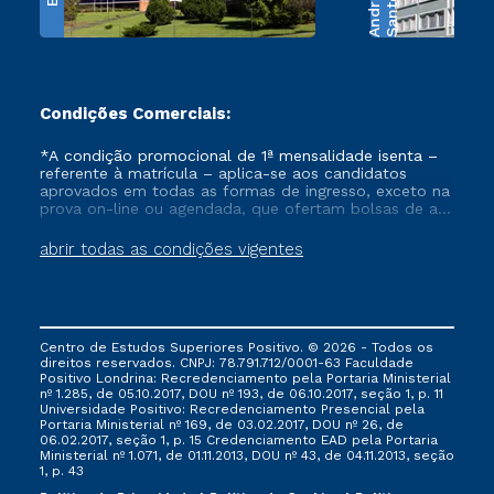
e
S
a
n
t
o
s
A
n
d
r
a
d
Condições Comerciais:
*A condição promocional de 1ª mensalidade isenta –
referente à matrícula – aplica-se aos candidatos
aprovados em todas as formas de ingresso, exceto na
prova on-line ou agendada, que ofertam bolsas de até
50% de desconto, ambos ingressantes no semestre
vigente, que ainda não tenham efetivado e/ou não
abrir todas as condições vigentes
tenham cancelado ou trancado sua matrícula em uma
das Instituições da Cruzeiro do Sul Educacional, no
período de um ano. Tais condições não se aplicam
aos cursos de Medicina, e também para matriculados
via FIES, Prouni e outros programas governamentais, e
Centro de Estudos Superiores Positivo. © 2026 - Todos os
não se acumula com nenhuma outra campanha
direitos reservados. CNPJ: 78.791.712/0001-63 Faculdade
ofertada pela Instituição.
Positivo Londrina: Recredenciamento pela Portaria Ministerial
nº 1.285, de 05.10.2017, DOU nº 193, de 06.10.2017, seção 1, p. 11
Universidade Positivo: Recredenciamento Presencial ​pela
Portaria Ministerial nº 169, de 03.02.2017, DOU nº 26, de
06.02.2017, seção 1, p. 15 Credenciamento EAD pela Portaria
Ministerial nº 1.071, de 01.11.2013, DOU nº 43, de 04.11.2013, seção
1, p. 43