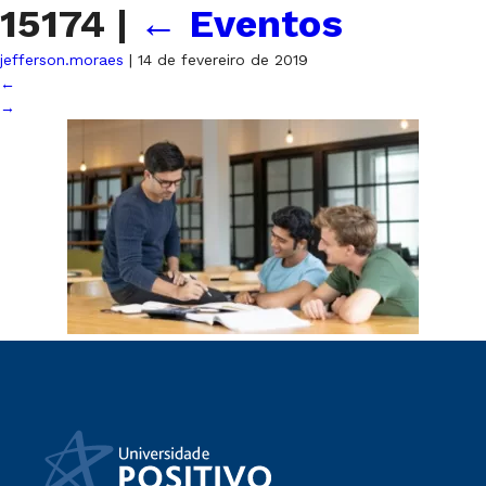
15174
|
←
Eventos
jefferson.moraes
|
14 de fevereiro de 2019
←
→