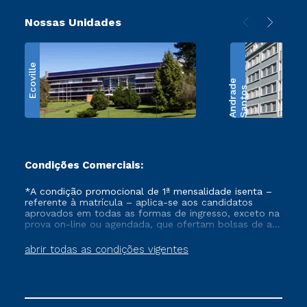
Nossas Unidades
Ecoville
e
S
a
n
t
o
s
A
n
d
r
a
d
Condições Comerciais:
*A condição promocional de 1ª mensalidade isenta –
referente à matrícula – aplica-se aos candidatos
aprovados em todas as formas de ingresso, exceto na
prova on-line ou agendada, que ofertam bolsas de até
50% de desconto, ambos ingressantes no semestre
vigente, que ainda não tenham efetivado e/ou não
abrir todas as condições vigentes
tenham cancelado ou trancado sua matrícula em uma
das Instituições da Cruzeiro do Sul Educacional, no
período de um ano. Tais condições não se aplicam
aos cursos de Medicina, e também para matriculados
via FIES, Prouni e outros programas governamentais, e