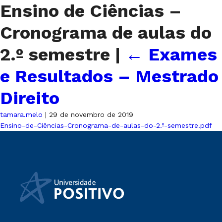
Ensino de Ciências –
Cronograma de aulas do
2.º semestre
|
←
Exames
e Resultados – Mestrado
Direito
tamara.melo
|
29 de novembro de 2019
Ensino-de-Ciências-Cronograma-de-aulas-do-2.º-semestre.pdf