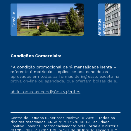
Ecoville
e
S
a
n
t
o
s
A
n
d
r
a
d
Condições Comerciais:
*A condição promocional de 1ª mensalidade isenta –
referente à matrícula – aplica-se aos candidatos
aprovados em todas as formas de ingresso, exceto na
prova on-line ou agendada, que ofertam bolsas de até
50% de desconto, ambos ingressantes no semestre
vigente, que ainda não tenham efetivado e/ou não
abrir todas as condições vigentes
tenham cancelado ou trancado sua matrícula em uma
das Instituições da Cruzeiro do Sul Educacional, no
período de um ano. Tais condições não se aplicam
aos cursos de Medicina, e também para matriculados
via FIES, Prouni e outros programas governamentais, e
Centro de Estudos Superiores Positivo. © 2026 - Todos os
não se acumula com nenhuma outra campanha
direitos reservados. CNPJ: 78.791.712/0001-63 Faculdade
ofertada pela Instituição.
Positivo Londrina: Recredenciamento pela Portaria Ministerial
nº 1.285, de 05.10.2017, DOU nº 193, de 06.10.2017, seção 1, p. 11