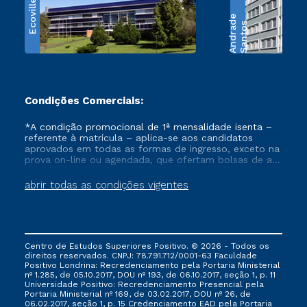
Ecoville
e
S
a
n
t
o
s
A
n
d
r
a
d
Condições Comerciais:
*A condição promocional de 1ª mensalidade isenta –
referente à matrícula – aplica-se aos candidatos
aprovados em todas as formas de ingresso, exceto na
prova on-line ou agendada, que ofertam bolsas de até
50% de desconto, ambos ingressantes no semestre
vigente, que ainda não tenham efetivado e/ou não
abrir todas as condições vigentes
tenham cancelado ou trancado sua matrícula em uma
das Instituições da Cruzeiro do Sul Educacional, no
período de um ano. Tais condições não se aplicam
aos cursos de Medicina, e também para matriculados
via FIES, Prouni e outros programas governamentais, e
Centro de Estudos Superiores Positivo. © 2026 - Todos os
não se acumula com nenhuma outra campanha
direitos reservados. CNPJ: 78.791.712/0001-63 Faculdade
ofertada pela Instituição.
Positivo Londrina: Recredenciamento pela Portaria Ministerial
nº 1.285, de 05.10.2017, DOU nº 193, de 06.10.2017, seção 1, p. 11
Universidade Positivo: Recredenciamento Presencial ​pela
Portaria Ministerial nº 169, de 03.02.2017, DOU nº 26, de
06.02.2017, seção 1, p. 15 Credenciamento EAD pela Portaria