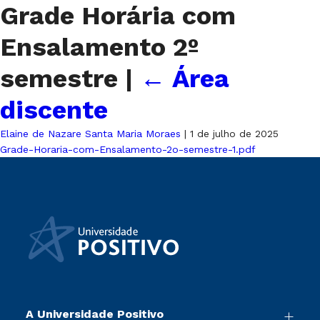
Grade Horária com
Ensalamento 2º
semestre
|
←
Área
discente
Elaine de Nazare Santa Maria Moraes
|
1 de julho de 2025
Grade-Horaria-com-Ensalamento-2o-semestre-1.pdf
A Universidade Positivo