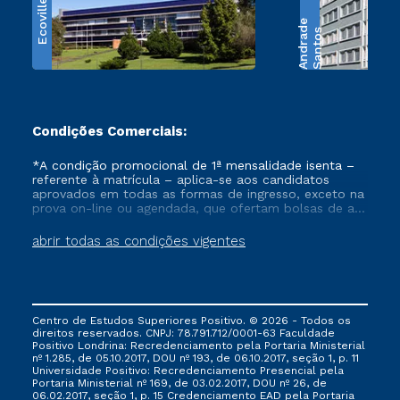
Ecoville
e
S
a
n
t
o
s
A
n
d
r
a
d
Condições Comerciais:
*A condição promocional de 1ª mensalidade isenta –
referente à matrícula – aplica-se aos candidatos
aprovados em todas as formas de ingresso, exceto na
prova on-line ou agendada, que ofertam bolsas de até
50% de desconto, ambos ingressantes no semestre
vigente, que ainda não tenham efetivado e/ou não
abrir todas as condições vigentes
tenham cancelado ou trancado sua matrícula em uma
das Instituições da Cruzeiro do Sul Educacional, no
período de um ano. Tais condições não se aplicam
aos cursos de Medicina, e também para matriculados
via FIES, Prouni e outros programas governamentais, e
Centro de Estudos Superiores Positivo. © 2026 - Todos os
não se acumula com nenhuma outra campanha
direitos reservados. CNPJ: 78.791.712/0001-63 Faculdade
ofertada pela Instituição.
Positivo Londrina: Recredenciamento pela Portaria Ministerial
nº 1.285, de 05.10.2017, DOU nº 193, de 06.10.2017, seção 1, p. 11
Universidade Positivo: Recredenciamento Presencial ​pela
Portaria Ministerial nº 169, de 03.02.2017, DOU nº 26, de
06.02.2017, seção 1, p. 15 Credenciamento EAD pela Portaria