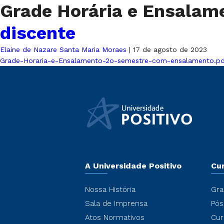
Grade Horária e Ensala
discente
Elaine de Nazare Santa Maria Moraes
|
17 de agosto de 2023
Grade-Horaria-e-Ensalamento-2o-semestre-com-ensalamento.p
A Universidade Positivo
Cu
Nossa História
Gra
Sala de Imprensa
Pós
Atos Normativos
Cur