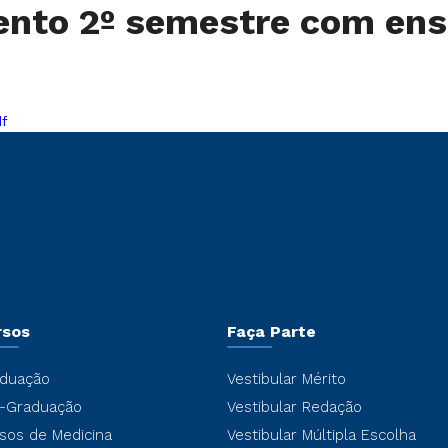
mento 2º semestre com e
df
rsos
Faça Parte
duação
Vestibular Mérito
-Graduação
Vestibular Redação
sos de Medicina
Vestibular Múltipla Escolha