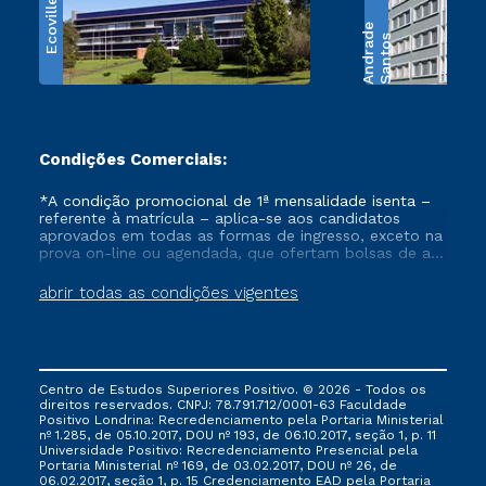
Ecoville
e
S
a
n
t
o
s
A
n
d
r
a
d
Condições Comerciais:
*A condição promocional de 1ª mensalidade isenta –
referente à matrícula – aplica-se aos candidatos
aprovados em todas as formas de ingresso, exceto na
prova on-line ou agendada, que ofertam bolsas de até
50% de desconto, ambos ingressantes no semestre
vigente, que ainda não tenham efetivado e/ou não
abrir todas as condições vigentes
tenham cancelado ou trancado sua matrícula em uma
das Instituições da Cruzeiro do Sul Educacional, no
período de um ano. Tais condições não se aplicam
aos cursos de Medicina, e também para matriculados
via FIES, Prouni e outros programas governamentais, e
Centro de Estudos Superiores Positivo. © 2026 - Todos os
não se acumula com nenhuma outra campanha
direitos reservados. CNPJ: 78.791.712/0001-63 Faculdade
ofertada pela Instituição.
Positivo Londrina: Recredenciamento pela Portaria Ministerial
nº 1.285, de 05.10.2017, DOU nº 193, de 06.10.2017, seção 1, p. 11
Universidade Positivo: Recredenciamento Presencial ​pela
Portaria Ministerial nº 169, de 03.02.2017, DOU nº 26, de
06.02.2017, seção 1, p. 15 Credenciamento EAD pela Portaria