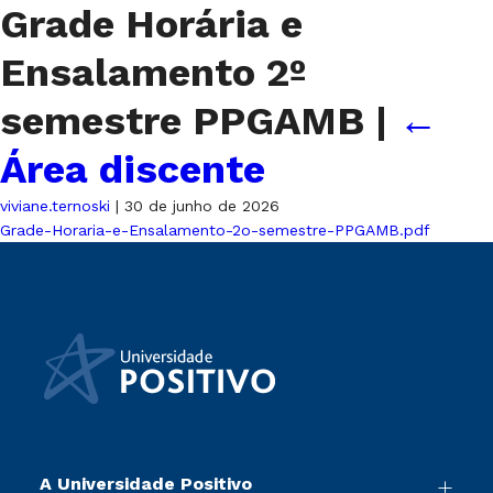
Grade Horária e
Ensalamento 2º
semestre PPGAMB
|
←
Área discente
viviane.ternoski
|
30 de junho de 2026
Grade-Horaria-e-Ensalamento-2o-semestre-PPGAMB.pdf
A Universidade Positivo