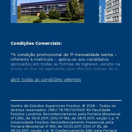
Ecoville
e
S
a
n
t
o
s
A
n
d
r
a
d
Condições Comerciais:
*A condição promocional de 1ª mensalidade isenta –
referente à matrícula – aplica-se aos candidatos
aprovados em todas as formas de ingresso, exceto na
prova on-line ou agendada, que ofertam bolsas de até
50% de desconto, ambos ingressantes no semestre
vigente, que ainda não tenham efetivado e/ou não
abrir todas as condições vigentes
tenham cancelado ou trancado sua matrícula em uma
das Instituições da Cruzeiro do Sul Educacional, no
período de um ano. Tais condições não se aplicam
aos cursos de Medicina, e também para matriculados
via FIES, Prouni e outros programas governamentais, e
Centro de Estudos Superiores Positivo. © 2026 - Todos os
não se acumula com nenhuma outra campanha
direitos reservados. CNPJ: 78.791.712/0001-63 Faculdade
ofertada pela Instituição.
Positivo Londrina: Recredenciamento pela Portaria Ministerial
nº 1.285, de 05.10.2017, DOU nº 193, de 06.10.2017, seção 1, p. 11
Universidade Positivo: Recredenciamento Presencial ​pela
Portaria Ministerial nº 169, de 03.02.2017, DOU nº 26, de
06.02.2017, seção 1, p. 15 Credenciamento EAD pela Portaria