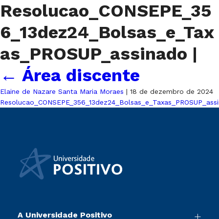
Resolucao_CONSEPE_35
6_13dez24_Bolsas_e_Tax
as_PROSUP_assinado
|
←
Área discente
Elaine de Nazare Santa Maria Moraes
|
18 de dezembro de 2024
Resolucao_CONSEPE_356_13dez24_Bolsas_e_Taxas_PROSUP_assi
A Universidade Positivo