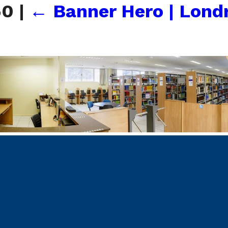
50
|
←
Banner Hero | Lond