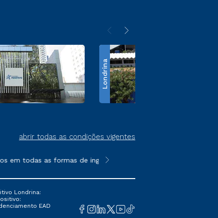
Londrina
abrir todas as condições vigentes
s em todas as formas de ingresso, exceto na prova on-line ou a
**Semipresencial é um formato do E
tivo Londrina:
ositivo:
Credenciamento EAD