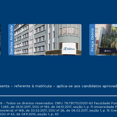
Santos Andrade
Praça Osório
e exposto no contrato de prestação de serviços
nta – referente à matrícula – aplica-se aos candidatos aprovado
6 - Todos os direitos reservados. CNPJ: 78.791.712/0001-63 Faculdade Posi
.285, de 05.10.2017, DOU nº 193, de 06.10.2017, seção 1, p. 11 Universidade P
nisterial nº 169, de 03.02.2017, DOU nº 26, de 06.02.2017, seção 1, p. 15 
 DOU nº 43, de 04.11.2013, seção 1, p. 43