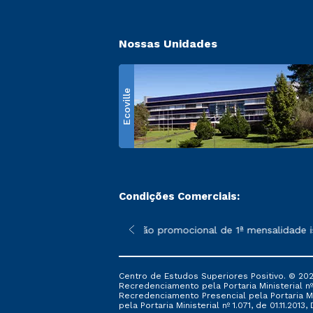
Nossas Unidades
Ecoville
Condições Comerciais:
 poderão sofrer alterações nos períodos de rematrícula conform
*A condição promocional de 1ª mensalidade ise
Centro de Estudos Superiores Positivo. © 202
Recredenciamento pela Portaria Ministerial nº 1
Recredenciamento Presencial ​pela Portaria Mi
pela Portaria Ministerial nº 1.071, de 01.11.2013,