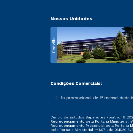
Nossas Unidades
Ecoville
Condições Comerciais:
 poderão sofrer alterações nos períodos de rematrícula conform
*A condição promocional de 1ª mensalidade ise
Centro de Estudos Superiores Positivo. © 202
Recredenciamento pela Portaria Ministerial nº 1
Recredenciamento Presencial ​pela Portaria Mi
pela Portaria Ministerial nº 1.071, de 01.11.2013,