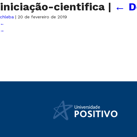
iniciação-cientifica
|
←
D
chleba
|
20 de fevereiro de 2019
←
→