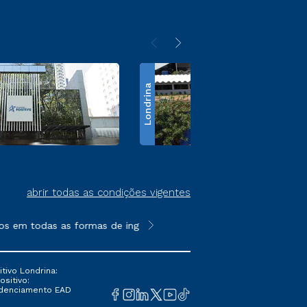
Londrina
abrir todas as condições vigentes
s em todas as formas de ingresso, exceto na prova on-line ou a
**Semipresencial é um formato do E
tivo Londrina:
ositivo:
Credenciamento EAD