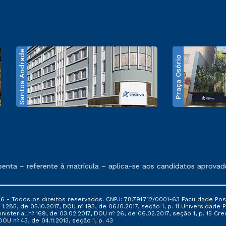
Santos Andrade
Praça Osório
e exposto no contrato de prestação de serviços
nta – referente à matrícula – aplica-se aos candidatos aprovado
6 - Todos os direitos reservados. CNPJ: 78.791.712/0001-63 Faculdade Posi
.285, de 05.10.2017, DOU nº 193, de 06.10.2017, seção 1, p. 11 Universidade P
nisterial nº 169, de 03.02.2017, DOU nº 26, de 06.02.2017, seção 1, p. 15 
 DOU nº 43, de 04.11.2013, seção 1, p. 43