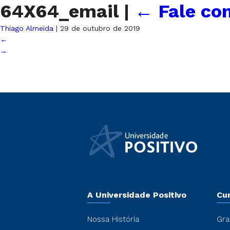
64X64_email
|
←
Fale co
Thiago Almeida
|
29 de outubro de 2019
←
→
A Universidade Positivo
Cu
Nossa História
Gra