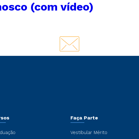
nosco (com vídeo)
rsos
Faça Parte
duação
Vestibular Mérito