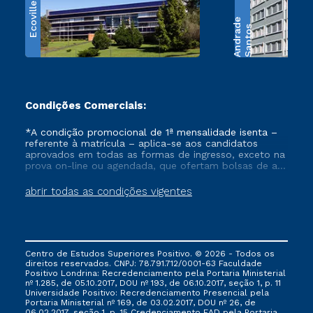
Ecoville
e
S
a
n
t
o
s
A
n
d
r
a
d
Condições Comerciais:
*A condição promocional de 1ª mensalidade isenta –
referente à matrícula – aplica-se aos candidatos
aprovados em todas as formas de ingresso, exceto na
prova on-line ou agendada, que ofertam bolsas de até
50% de desconto, ambos ingressantes no semestre
vigente, que ainda não tenham efetivado e/ou não
abrir todas as condições vigentes
tenham cancelado ou trancado sua matrícula em uma
das Instituições da Cruzeiro do Sul Educacional, no
período de um ano. Tais condições não se aplicam
aos cursos de Medicina, e também para matriculados
via FIES, Prouni e outros programas governamentais, e
Centro de Estudos Superiores Positivo. © 2026 - Todos os
não se acumula com nenhuma outra campanha
direitos reservados. CNPJ: 78.791.712/0001-63 Faculdade
ofertada pela Instituição.
Positivo Londrina: Recredenciamento pela Portaria Ministerial
nº 1.285, de 05.10.2017, DOU nº 193, de 06.10.2017, seção 1, p. 11
Universidade Positivo: Recredenciamento Presencial ​pela
Portaria Ministerial nº 169, de 03.02.2017, DOU nº 26, de
06.02.2017, seção 1, p. 15 Credenciamento EAD pela Portaria