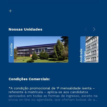
Acessibilidade
Transferência
Biblioteca
Retorne ao Curso
Nossas Unidades
Ecoville
e
S
a
n
t
o
s
A
n
d
r
a
d
Condições Comerciais:
*A condição promocional de 1ª mensalidade isenta –
referente à matrícula – aplica-se aos candidatos
aprovados em todas as formas de ingresso, exceto na
prova on-line ou agendada, que ofertam bolsas de até
50% de desconto, ambos ingressantes no semestre