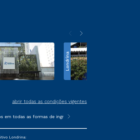
Londrina
abrir todas as condições vigentes
s em todas as formas de ingresso, exceto na prova on-line ou ag
**Semipresencial é um formato do E
tivo Londrina: