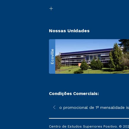
Nossas Unidades
Ecoville
Condições Comerciais:
 poderão sofrer alterações nos períodos de rematrícula conform
*A condição promocional de 1ª mensalidade isen
Centro de Estudos Superiores Positivo. © 202