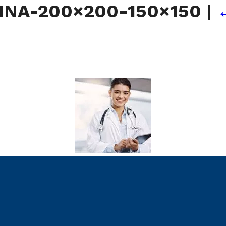
INA-200×200-150×150
|