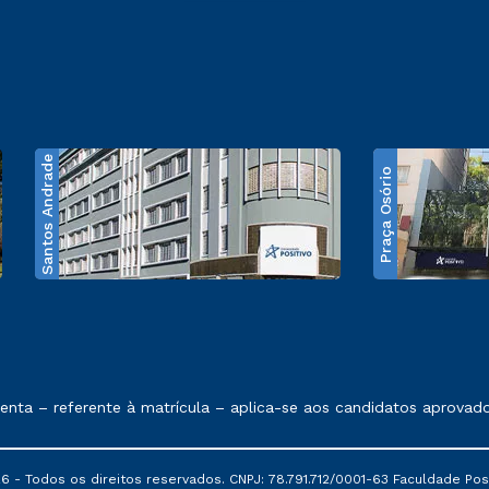
Santos Andrade
Praça Osório
e exposto no contrato de prestação de serviços
ta – referente à matrícula – aplica-se aos candidatos aprovado
6 - Todos os direitos reservados. CNPJ: 78.791.712/0001-63 Faculdade Posi