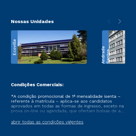
Nossas Unidades
Ecoville
e
S
a
n
t
o
s
A
n
d
r
a
d
Condições Comerciais:
*A condição promocional de 1ª mensalidade isenta –
referente à matrícula – aplica-se aos candidatos
aprovados em todas as formas de ingresso, exceto na
prova on-line ou agendada, que ofertam bolsas de até
50% de desconto, ambos ingressantes no semestre
vigente, que ainda não tenham efetivado e/ou não
abrir todas as condições vigentes
tenham cancelado ou trancado sua matrícula em uma
das Instituições da Cruzeiro do Sul Educacional, no
período de um ano. Tais condições não se aplicam