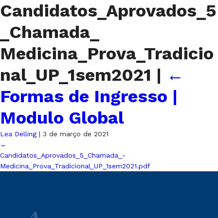
Candidatos_Aprovados_5
_Chamada_
Medicina_Prova_Tradicio
nal_UP_1sem2021
|
←
Formas de Ingresso |
Modulo Global
Lea Delling
|
3 de março de 2021
←
Candidatos_Aprovados_5_Chamada_-
Medicina_Prova_Tradicional_UP_1sem2021.pdf