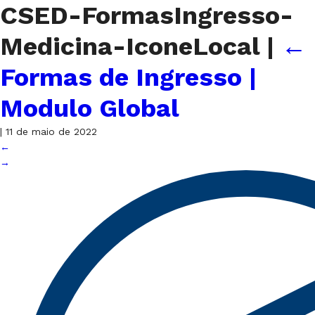
CSED-FormasIngresso-
Medicina-IconeLocal
|
←
Formas de Ingresso |
Modulo Global
|
11 de maio de 2022
←
→