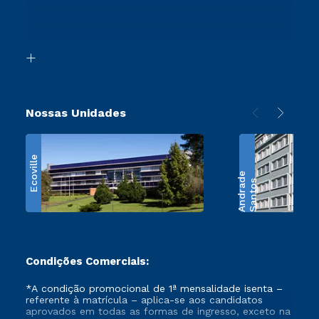
Canais de Atendimento
Segunda Graduação
Acessibilidade
Transferência
Biblioteca
Retorne ao Curso
Nossas Unidades
Ecoville
e
S
a
n
t
o
s
A
n
d
r
a
d
Condições Comerciais:
*A condição promocional de 1ª mensalidade isenta –
referente à matrícula – aplica-se aos candidatos
aprovados em todas as formas de ingresso, exceto na