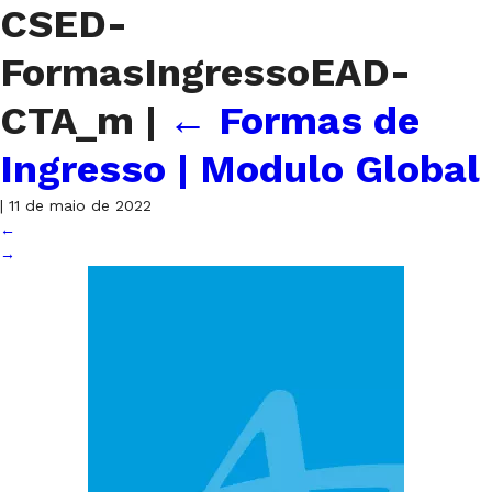
CSED-
FormasIngressoEAD-
CTA_m
|
←
Formas de
Ingresso | Modulo Global
|
11 de maio de 2022
←
→