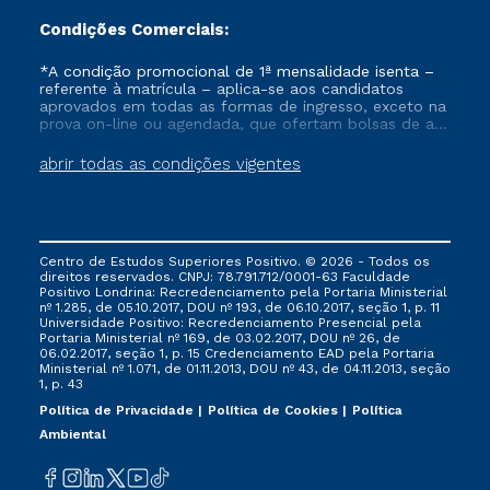
Condições Comerciais:
*A condição promocional de 1ª mensalidade isenta –
referente à matrícula – aplica-se aos candidatos
aprovados em todas as formas de ingresso, exceto na
prova on-line ou agendada, que ofertam bolsas de até
50% de desconto, ambos ingressantes no semestre
vigente, que ainda não tenham efetivado e/ou não
abrir todas as condições vigentes
tenham cancelado ou trancado sua matrícula em uma
das Instituições da Cruzeiro do Sul Educacional, no
período de um ano. Tais condições não se aplicam
aos cursos de Medicina, e também para matriculados
via FIES, Prouni e outros programas governamentais, e
Centro de Estudos Superiores Positivo. © 2026 - Todos os
não se acumula com nenhuma outra campanha
direitos reservados. CNPJ: 78.791.712/0001-63 Faculdade
ofertada pela Instituição.
Positivo Londrina: Recredenciamento pela Portaria Ministerial
nº 1.285, de 05.10.2017, DOU nº 193, de 06.10.2017, seção 1, p. 11
Universidade Positivo: Recredenciamento Presencial ​pela
Portaria Ministerial nº 169, de 03.02.2017, DOU nº 26, de
06.02.2017, seção 1, p. 15 Credenciamento EAD pela Portaria
Ministerial nº 1.071, de 01.11.2013, DOU nº 43, de 04.11.2013, seção
1, p. 43
Política de Privacidade
Política de Cookies
Política
Ambiental