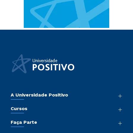
A Universidade Positivo
Nossa História
Cursos
Sala de Imprensa
Graduação
Atos Normativos
Faça Parte
Pós-Graduação
Trabalhe Conosco
Vestibular Mérito
Cursos de Medicina