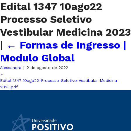
Edital 1347 10ago22
Processo Seletivo
Vestibular Medicina 2023
|
←
Formas de Ingresso |
Modulo Global
Alessandra
|
12 de agosto de 2022
←
Edital-1347-10ago22-Processo-Seletivo-Vestibular-Medicina-
2023.pdf