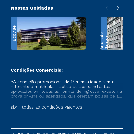
Nossas Unidades
Ecoville
e
S
a
n
t
o
s
A
n
d
r
a
d
Condições Comerciais:
*A condição promocional de 1ª mensalidade isenta –
referente à matrícula – aplica-se aos candidatos
aprovados em todas as formas de ingresso, exceto na
prova on-line ou agendada, que ofertam bolsas de até
50% de desconto, ambos ingressantes no semestre
vigente, que ainda não tenham efetivado e/ou não
abrir todas as condições vigentes
tenham cancelado ou trancado sua matrícula em uma
das Instituições da Cruzeiro do Sul Educacional, no
período de um ano. Tais condições não se aplicam
aos cursos de Medicina, e também para matriculados
via FIES, Prouni e outros programas governamentais, e
Centro de Estudos Superiores Positivo. © 2026 - Todos os