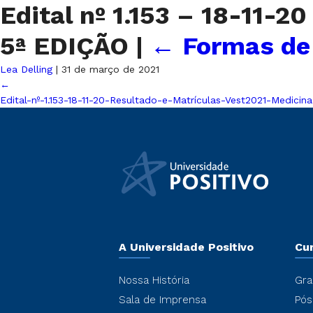
Edital nº 1.153 – 18-11-2
5ª EDIÇÃO
|
←
Formas de 
Lea Delling
|
31 de março de 2021
←
Edital-nº-1.153-18-11-20-Resultado-e-Matrículas-Vest2021-Medici
A Universidade Positivo
Cu
Nossa História
Gra
Sala de Imprensa
Pós