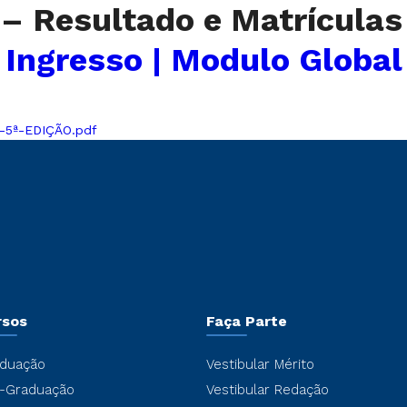
0 – Resultado e Matrícula
Ingresso | Modulo Global
na-5ª-EDIÇÃO.pdf
rsos
Faça Parte
duação
Vestibular Mérito
-Graduação
Vestibular Redação