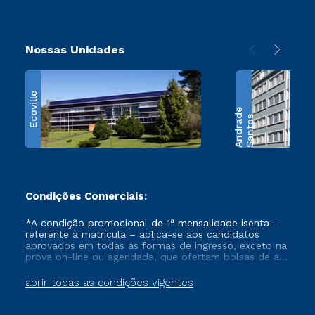
Nossas Unidades
Ecoville
e
S
a
n
t
o
s
A
n
d
r
a
d
Condições Comerciais:
*A condição promocional de 1ª mensalidade isenta –
referente à matrícula – aplica-se aos candidatos
aprovados em todas as formas de ingresso, exceto na
prova on-line ou agendada, que ofertam bolsas de até
50% de desconto, ambos ingressantes no semestre
vigente, que ainda não tenham efetivado e/ou não
abrir todas as condições vigentes
tenham cancelado ou trancado sua matrícula em uma
das Instituições da Cruzeiro do Sul Educacional, no
período de um ano. Tais condições não se aplicam