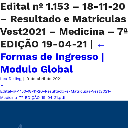
Edital nº 1.153 – 18-11-20
– Resultado e Matrículas
Vest2021 – Medicina – 7ª
EDIÇÃO 19-04-21
|
←
Formas de Ingresso |
Modulo Global
Lea Delling
|
19 de abril de 2021
←
Edital-nº-1.153-18-11-20-Resultado-e-Matrículas-Vest2021-
Medicina-7ª-EDIÇÃO-19-04-21.pdf