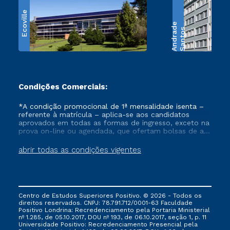
Ecoville
e
S
a
n
t
o
s
A
n
d
r
a
d
Condições Comerciais:
*A condição promocional de 1ª mensalidade isenta –
referente à matrícula – aplica-se aos candidatos
aprovados em todas as formas de ingresso, exceto na
prova on-line ou agendada, que ofertam bolsas de até
50% de desconto, ambos ingressantes no semestre
vigente, que ainda não tenham efetivado e/ou não
abrir todas as condições vigentes
tenham cancelado ou trancado sua matrícula em uma
das Instituições da Cruzeiro do Sul Educacional, no
período de um ano. Tais condições não se aplicam
aos cursos de Medicina, e também para matriculados
via FIES, Prouni e outros programas governamentais, e
Centro de Estudos Superiores Positivo. © 2026 - Todos os
não se acumula com nenhuma outra campanha
direitos reservados. CNPJ: 78.791.712/0001-63 Faculdade
ofertada pela Instituição.
Positivo Londrina: Recredenciamento pela Portaria Ministerial
nº 1.285, de 05.10.2017, DOU nº 193, de 06.10.2017, seção 1, p. 11
Universidade Positivo: Recredenciamento Presencial ​pela