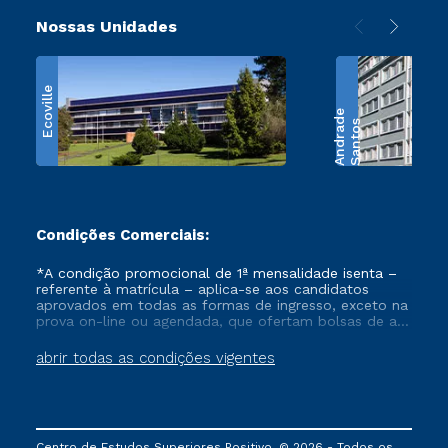
Nossas Unidades
Ecoville
e
S
a
n
t
o
s
A
n
d
r
a
d
Condições Comerciais:
*A condição promocional de 1ª mensalidade isenta –
referente à matrícula – aplica-se aos candidatos
aprovados em todas as formas de ingresso, exceto na
prova on-line ou agendada, que ofertam bolsas de até
50% de desconto, ambos ingressantes no semestre
vigente, que ainda não tenham efetivado e/ou não
abrir todas as condições vigentes
tenham cancelado ou trancado sua matrícula em uma
das Instituições da Cruzeiro do Sul Educacional, no
período de um ano. Tais condições não se aplicam
aos cursos de Medicina, e também para matriculados
via FIES, Prouni e outros programas governamentais, e
Centro de Estudos Superiores Positivo. © 2026 - Todos os