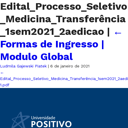
Edital_Processo_Seletivo
_Medicina_Transferência
_1sem2021_2aedicao
|
←
Formas de Ingresso |
Modulo Global
Ludmila Gajewski Piatek
|
6 de janeiro de 2021
←
Edital_Processo_Seletivo_Medicina_Transferência_1sem2021_2aed
1.pdf