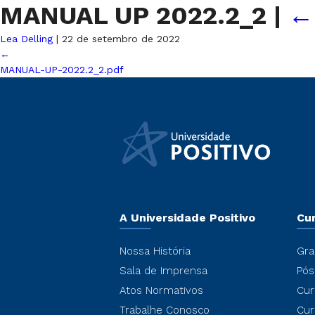
MANUAL UP 2022.2_2
|
Lea Delling
|
22 de setembro de 2022
←
MANUAL-UP-2022.2_2.pdf
A Universidade Positivo
Cu
Nossa História
Gra
Sala de Imprensa
Pós
Atos Normativos
Cur
Trabalhe Conosco
Cur