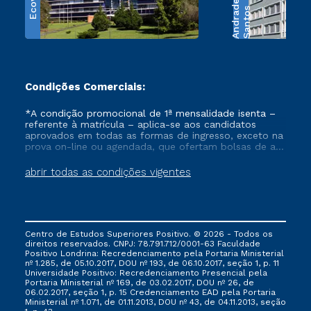
Ecoville
e
S
a
n
t
o
s
A
n
d
r
a
d
Condições Comerciais:
*A condição promocional de 1ª mensalidade isenta –
referente à matrícula – aplica-se aos candidatos
aprovados em todas as formas de ingresso, exceto na
prova on-line ou agendada, que ofertam bolsas de até
50% de desconto, ambos ingressantes no semestre
vigente, que ainda não tenham efetivado e/ou não
abrir todas as condições vigentes
tenham cancelado ou trancado sua matrícula em uma
das Instituições da Cruzeiro do Sul Educacional, no
período de um ano. Tais condições não se aplicam
aos cursos de Medicina, e também para matriculados
via FIES, Prouni e outros programas governamentais, e
Centro de Estudos Superiores Positivo. © 2026 - Todos os
não se acumula com nenhuma outra campanha
direitos reservados. CNPJ: 78.791.712/0001-63 Faculdade
ofertada pela Instituição.
Positivo Londrina: Recredenciamento pela Portaria Ministerial
nº 1.285, de 05.10.2017, DOU nº 193, de 06.10.2017, seção 1, p. 11
Universidade Positivo: Recredenciamento Presencial ​pela
Portaria Ministerial nº 169, de 03.02.2017, DOU nº 26, de
06.02.2017, seção 1, p. 15 Credenciamento EAD pela Portaria
Ministerial nº 1.071, de 01.11.2013, DOU nº 43, de 04.11.2013, seção