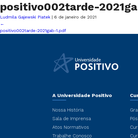
positivo002tarde-2021g
Ludmila Gajewski Piatek
|
6 de janeiro de 2021
←
positivo002tarde-2021gab-1.pdf
A Universidade Positivo
Cu
Nossa História
Gra
Sala de Imprensa
Pós
Atos Normativos
Cur
Trabalhe Conosco
Cur