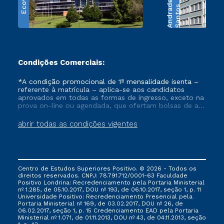
Ecoville
e
S
a
n
t
o
s
A
n
d
r
a
d
Condições Comerciais:
*A condição promocional de 1ª mensalidade isenta –
referente à matrícula – aplica-se aos candidatos
aprovados em todas as formas de ingresso, exceto na
prova on-line ou agendada, que ofertam bolsas de até
50% de desconto, ambos ingressantes no semestre
vigente, que ainda não tenham efetivado e/ou não
abrir todas as condições vigentes
tenham cancelado ou trancado sua matrícula em uma
das Instituições da Cruzeiro do Sul Educacional, no
período de um ano. Tais condições não se aplicam
aos cursos de Medicina, e também para matriculados
via FIES, Prouni e outros programas governamentais, e
Centro de Estudos Superiores Positivo. © 2026 - Todos os
não se acumula com nenhuma outra campanha
direitos reservados. CNPJ: 78.791.712/0001-63 Faculdade
ofertada pela Instituição.
Positivo Londrina: Recredenciamento pela Portaria Ministerial
nº 1.285, de 05.10.2017, DOU nº 193, de 06.10.2017, seção 1, p. 11
Universidade Positivo: Recredenciamento Presencial ​pela
Portaria Ministerial nº 169, de 03.02.2017, DOU nº 26, de
06.02.2017, seção 1, p. 15 Credenciamento EAD pela Portaria
Ministerial nº 1.071, de 01.11.2013, DOU nº 43, de 04.11.2013, seção