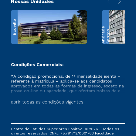
Nossas Unidades
Ecoville
e
S
a
n
t
o
s
A
n
d
r
a
d
Condições Comerciais:
*A condição promocional de 1ª mensalidade isenta –
referente à matrícula – aplica-se aos candidatos
aprovados em todas as formas de ingresso, exceto na
prova on-line ou agendada, que ofertam bolsas de até
50% de desconto, ambos ingressantes no semestre
vigente, que ainda não tenham efetivado e/ou não
abrir todas as condições vigentes
tenham cancelado ou trancado sua matrícula em uma
das Instituições da Cruzeiro do Sul Educacional, no
período de um ano. Tais condições não se aplicam
aos cursos de Medicina, e também para matriculados
via FIES, Prouni e outros programas governamentais, e
Centro de Estudos Superiores Positivo. © 2026 - Todos os
não se acumula com nenhuma outra campanha
direitos reservados. CNPJ: 78.791.712/0001-63 Faculdade
ofertada pela Instituição.