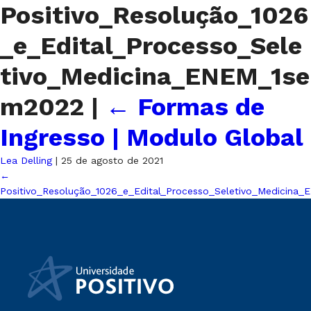
Positivo_Resolução_1026
_e_Edital_Processo_Sele
tivo_Medicina_ENEM_1se
m2022
|
←
Formas de
Ingresso | Modulo Global
Lea Delling
|
25 de agosto de 2021
←
Positivo_Resolução_1026_e_Edital_Processo_Seletivo_Medicina