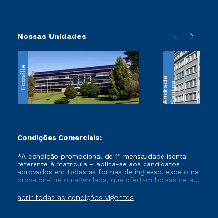
Nossas Unidades
Ecoville
e
S
a
n
t
o
s
A
n
d
r
a
d
Condições Comerciais:
*A condição promocional de 1ª mensalidade isenta –
referente à matrícula – aplica-se aos candidatos
aprovados em todas as formas de ingresso, exceto na
prova on-line ou agendada, que ofertam bolsas de até
50% de desconto, ambos ingressantes no semestre
vigente, que ainda não tenham efetivado e/ou não
abrir todas as condições vigentes
tenham cancelado ou trancado sua matrícula em uma
das Instituições da Cruzeiro do Sul Educacional, no