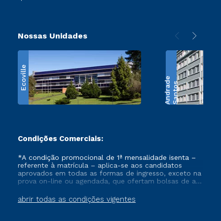
Nossas Unidades
Ecoville
e
S
a
n
t
o
s
A
n
d
r
a
d
Condições Comerciais:
*A condição promocional de 1ª mensalidade isenta –
referente à matrícula – aplica-se aos candidatos
aprovados em todas as formas de ingresso, exceto na
prova on-line ou agendada, que ofertam bolsas de até
50% de desconto, ambos ingressantes no semestre
vigente, que ainda não tenham efetivado e/ou não
abrir todas as condições vigentes
tenham cancelado ou trancado sua matrícula em uma
das Instituições da Cruzeiro do Sul Educacional, no
período de um ano. Tais condições não se aplicam