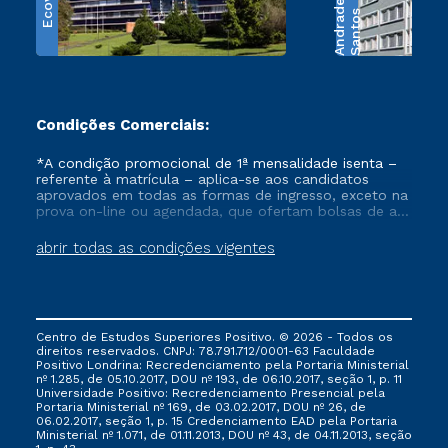
Ecoville
e
S
a
n
t
o
s
A
n
d
r
a
d
Condições Comerciais:
*A condição promocional de 1ª mensalidade isenta –
referente à matrícula – aplica-se aos candidatos
aprovados em todas as formas de ingresso, exceto na
prova on-line ou agendada, que ofertam bolsas de até
50% de desconto, ambos ingressantes no semestre
vigente, que ainda não tenham efetivado e/ou não
abrir todas as condições vigentes
tenham cancelado ou trancado sua matrícula em uma
das Instituições da Cruzeiro do Sul Educacional, no
período de um ano. Tais condições não se aplicam
aos cursos de Medicina, e também para matriculados
via FIES, Prouni e outros programas governamentais, e
Centro de Estudos Superiores Positivo. © 2026 - Todos os
não se acumula com nenhuma outra campanha
direitos reservados. CNPJ: 78.791.712/0001-63 Faculdade
ofertada pela Instituição.
Positivo Londrina: Recredenciamento pela Portaria Ministerial
nº 1.285, de 05.10.2017, DOU nº 193, de 06.10.2017, seção 1, p. 11
Universidade Positivo: Recredenciamento Presencial ​pela
Portaria Ministerial nº 169, de 03.02.2017, DOU nº 26, de
06.02.2017, seção 1, p. 15 Credenciamento EAD pela Portaria
Ministerial nº 1.071, de 01.11.2013, DOU nº 43, de 04.11.2013, seção