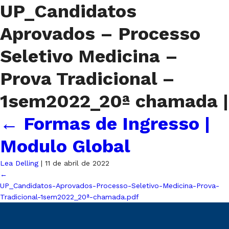
UP_Candidatos
Aprovados – Processo
Seletivo Medicina –
Prova Tradicional –
1sem2022_20ª chamada
|
←
Formas de Ingresso |
Modulo Global
Lea Delling
|
11 de abril de 2022
←
UP_Candidatos-Aprovados-Processo-Seletivo-Medicina-Prova-
Tradicional-1sem2022_20ª-chamada.pdf