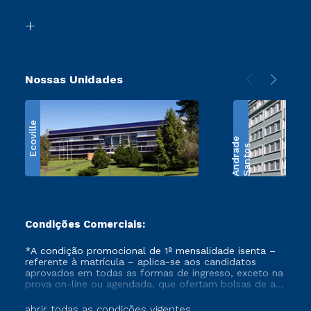
Transferência
Biblioteca
Retorne ao Curso
Nossas Unidades
Ecoville
e
S
a
n
t
o
s
A
n
d
r
a
d
Condições Comerciais:
*A condição promocional de 1ª mensalidade isenta –
referente à matrícula – aplica-se aos candidatos
aprovados em todas as formas de ingresso, exceto na
prova on-line ou agendada, que ofertam bolsas de até
50% de desconto, ambos ingressantes no semestre
vigente, que ainda não tenham efetivado e/ou não
abrir todas as condições vigentes