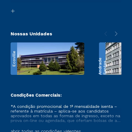
Transferência
Biblioteca
Retorne ao Curso
Nossas Unidades
Ecoville
e
S
a
n
t
o
s
A
n
d
r
a
d
Condições Comerciais:
*A condição promocional de 1ª mensalidade isenta –
referente à matrícula – aplica-se aos candidatos
aprovados em todas as formas de ingresso, exceto na
prova on-line ou agendada, que ofertam bolsas de até
50% de desconto, ambos ingressantes no semestre
vigente, que ainda não tenham efetivado e/ou não
abrir todas as condições vigentes