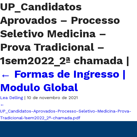
UP_Candidatos
Aprovados – Processo
Seletivo Medicina –
Prova Tradicional –
1sem2022_2ª chamada
|
←
Formas de Ingresso |
Modulo Global
Lea Delling
|
10 de novembro de 2021
←
UP_Candidatos-Aprovados-Processo-Seletivo-Medicina-Prova-
Tradicional-1sem2022_2ª-chamada.pdf