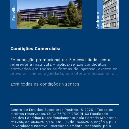
Ecoville
e
S
a
n
t
o
s
A
n
d
r
a
d
Condições Comerciais:
*A condição promocional de 1ª mensalidade isenta –
referente à matrícula – aplica-se aos candidatos
aprovados em todas as formas de ingresso, exceto na
prova on-line ou agendada, que ofertam bolsas de até
50% de desconto, ambos ingressantes no semestre
vigente, que ainda não tenham efetivado e/ou não
abrir todas as condições vigentes
tenham cancelado ou trancado sua matrícula em uma
das Instituições da Cruzeiro do Sul Educacional, no
período de um ano. Tais condições não se aplicam
aos cursos de Medicina, e também para matriculados
via FIES, Prouni e outros programas governamentais, e
Centro de Estudos Superiores Positivo. © 2026 - Todos os
não se acumula com nenhuma outra campanha
direitos reservados. CNPJ: 78.791.712/0001-63 Faculdade
ofertada pela Instituição.
Positivo Londrina: Recredenciamento pela Portaria Ministerial
nº 1.285, de 05.10.2017, DOU nº 193, de 06.10.2017, seção 1, p. 11
Universidade Positivo: Recredenciamento Presencial ​pela