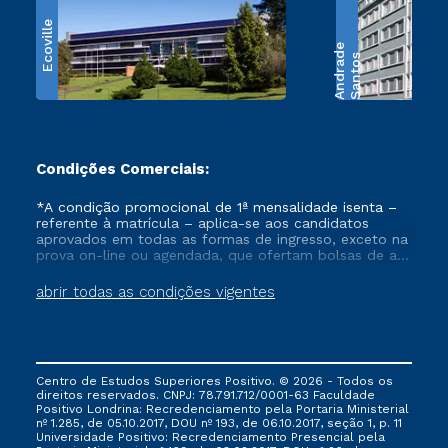
Ecoville
e
S
a
n
t
o
s
A
n
d
r
a
d
Condições Comerciais:
*A condição promocional de 1ª mensalidade isenta –
referente à matrícula – aplica-se aos candidatos
aprovados em todas as formas de ingresso, exceto na
prova on-line ou agendada, que ofertam bolsas de até
50% de desconto, ambos ingressantes no semestre
vigente, que ainda não tenham efetivado e/ou não
abrir todas as condições vigentes
tenham cancelado ou trancado sua matrícula em uma
das Instituições da Cruzeiro do Sul Educacional, no
período de um ano. Tais condições não se aplicam
aos cursos de Medicina, e também para matriculados
via FIES, Prouni e outros programas governamentais, e
Centro de Estudos Superiores Positivo. © 2026 - Todos os
não se acumula com nenhuma outra campanha
direitos reservados. CNPJ: 78.791.712/0001-63 Faculdade
ofertada pela Instituição.
Positivo Londrina: Recredenciamento pela Portaria Ministerial
nº 1.285, de 05.10.2017, DOU nº 193, de 06.10.2017, seção 1, p. 11
Universidade Positivo: Recredenciamento Presencial ​pela