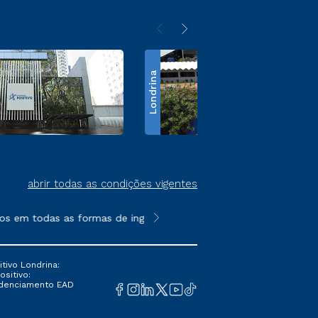
Londrina
abrir todas as condições vigentes
os em todas as formas de ingresso, exceto na prova on-line ou a
**Semipresencial é um formato do E
tivo Londrina:
ositivo:
Credenciamento EAD