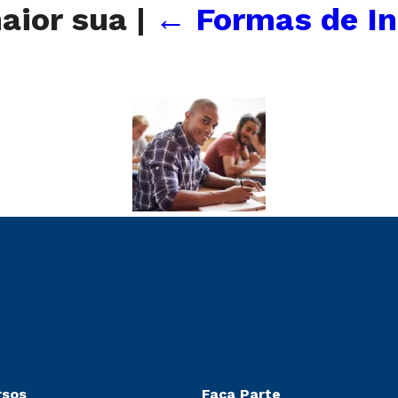
aior sua
|
←
Formas de In
rsos
Faça Parte