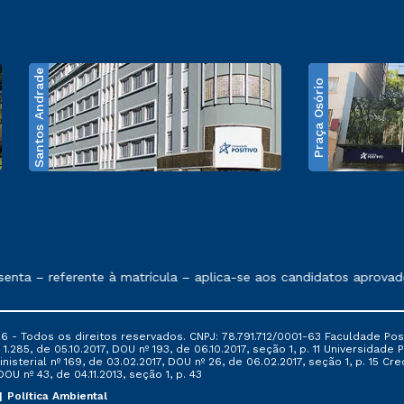
Santos Andrade
Praça Osório
e exposto no contrato de prestação de serviços
nta – referente à matrícula – aplica-se aos candidatos aprovad
6 - Todos os direitos reservados. CNPJ: 78.791.712/0001-63 Faculdade Posi
.285, de 05.10.2017, DOU nº 193, de 06.10.2017, seção 1, p. 11 Universidade P
nisterial nº 169, de 03.02.2017, DOU nº 26, de 06.02.2017, seção 1, p. 15 
 DOU nº 43, de 04.11.2013, seção 1, p. 43
Política Ambiental