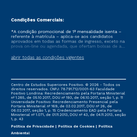
Condições Comerciais:
*A condição promocional de 1ª mensalidade isenta –
referente à matrícula – aplica-se aos candidatos
aprovados em todas as formas de ingresso, exceto na
prova on-line ou agendada, que ofertam bolsas de até
50% de desconto, ambos ingressantes no semestre
vigente, que ainda não tenham efetivado e/ou não
abrir todas as condições vigentes
tenham cancelado ou trancado sua matrícula em uma
das Instituições da Cruzeiro do Sul Educacional, no
período de um ano. Tais condições não se aplicam
aos cursos de Medicina, e também para matriculados
via FIES, Prouni e outros programas governamentais, e
Centro de Estudos Superiores Positivo. © 2026 - Todos os
não se acumula com nenhuma outra campanha
direitos reservados. CNPJ: 78.791.712/0001-63 Faculdade
ofertada pela Instituição.
Positivo Londrina: Recredenciamento pela Portaria Ministerial
nº 1.285, de 05.10.2017, DOU nº 193, de 06.10.2017, seção 1, p. 11
Universidade Positivo: Recredenciamento Presencial ​pela
Portaria Ministerial nº 169, de 03.02.2017, DOU nº 26, de
06.02.2017, seção 1, p. 15 Credenciamento EAD pela Portaria
Ministerial nº 1.071, de 01.11.2013, DOU nº 43, de 04.11.2013, seção
1, p. 43
Política de Privacidade
Política de Cookies
Política
Ambiental