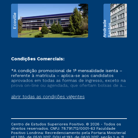
Ecoville
e
S
a
n
t
o
s
A
n
d
r
a
d
Condições Comerciais:
*A condição promocional de 1ª mensalidade isenta –
referente à matrícula – aplica-se aos candidatos
aprovados em todas as formas de ingresso, exceto na
prova on-line ou agendada, que ofertam bolsas de até
50% de desconto, ambos ingressantes no semestre
vigente, que ainda não tenham efetivado e/ou não
abrir todas as condições vigentes
tenham cancelado ou trancado sua matrícula em uma
das Instituições da Cruzeiro do Sul Educacional, no
período de um ano. Tais condições não se aplicam
aos cursos de Medicina, e também para matriculados
via FIES, Prouni e outros programas governamentais, e
Centro de Estudos Superiores Positivo. © 2026 - Todos os
não se acumula com nenhuma outra campanha
direitos reservados. CNPJ: 78.791.712/0001-63 Faculdade
ofertada pela Instituição.
Positivo Londrina: Recredenciamento pela Portaria Ministerial
nº 1.285, de 05.10.2017, DOU nº 193, de 06.10.2017, seção 1, p. 11