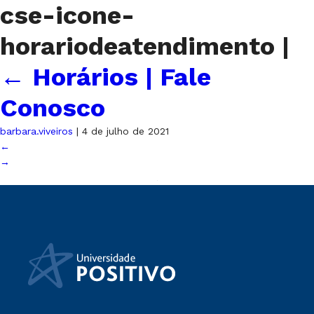
cse-icone-
horariodeatendimento
|
←
Horários | Fale
Conosco
barbara.viveiros
|
4 de julho de 2021
←
→