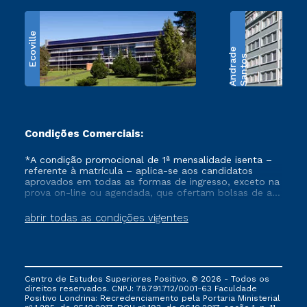
Ecoville
e
S
a
n
t
o
s
A
n
d
r
a
d
Condições Comerciais:
*A condição promocional de 1ª mensalidade isenta –
referente à matrícula – aplica-se aos candidatos
aprovados em todas as formas de ingresso, exceto na
prova on-line ou agendada, que ofertam bolsas de até
50% de desconto, ambos ingressantes no semestre
vigente, que ainda não tenham efetivado e/ou não
abrir todas as condições vigentes
tenham cancelado ou trancado sua matrícula em uma
das Instituições da Cruzeiro do Sul Educacional, no
período de um ano. Tais condições não se aplicam
aos cursos de Medicina, e também para matriculados
via FIES, Prouni e outros programas governamentais, e
Centro de Estudos Superiores Positivo. © 2026 - Todos os
não se acumula com nenhuma outra campanha
direitos reservados. CNPJ: 78.791.712/0001-63 Faculdade
ofertada pela Instituição.
Positivo Londrina: Recredenciamento pela Portaria Ministerial