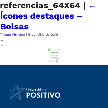
referencias_64X64
|
←
Ícones destaques –
Bolsas
Thiago Almeida
|
5 de julho de 2019
←
→