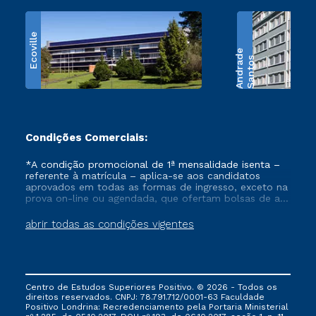
Ecoville
e
S
a
n
t
o
s
A
n
d
r
a
d
Condições Comerciais:
*A condição promocional de 1ª mensalidade isenta –
referente à matrícula – aplica-se aos candidatos
aprovados em todas as formas de ingresso, exceto na
prova on-line ou agendada, que ofertam bolsas de até
50% de desconto, ambos ingressantes no semestre
vigente, que ainda não tenham efetivado e/ou não
abrir todas as condições vigentes
tenham cancelado ou trancado sua matrícula em uma
das Instituições da Cruzeiro do Sul Educacional, no
período de um ano. Tais condições não se aplicam
aos cursos de Medicina, e também para matriculados
via FIES, Prouni e outros programas governamentais, e
Centro de Estudos Superiores Positivo. © 2026 - Todos os
não se acumula com nenhuma outra campanha
direitos reservados. CNPJ: 78.791.712/0001-63 Faculdade
ofertada pela Instituição.
Positivo Londrina: Recredenciamento pela Portaria Ministerial