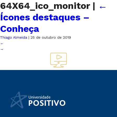
64X64_ico_monitor
|
←
Ícones destaques –
Conheça
Thiago Almeida
|
25 de outubro de 2019
←
→