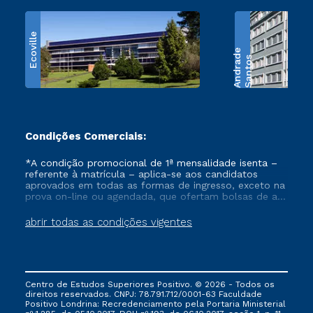
Ecoville
e
S
a
n
t
o
s
A
n
d
r
a
d
Condições Comerciais:
*A condição promocional de 1ª mensalidade isenta –
referente à matrícula – aplica-se aos candidatos
aprovados em todas as formas de ingresso, exceto na
prova on-line ou agendada, que ofertam bolsas de até
50% de desconto, ambos ingressantes no semestre
vigente, que ainda não tenham efetivado e/ou não
abrir todas as condições vigentes
tenham cancelado ou trancado sua matrícula em uma
das Instituições da Cruzeiro do Sul Educacional, no
período de um ano. Tais condições não se aplicam
aos cursos de Medicina, e também para matriculados
via FIES, Prouni e outros programas governamentais, e
Centro de Estudos Superiores Positivo. © 2026 - Todos os
não se acumula com nenhuma outra campanha
direitos reservados. CNPJ: 78.791.712/0001-63 Faculdade
ofertada pela Instituição.
Positivo Londrina: Recredenciamento pela Portaria Ministerial