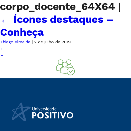
corpo_docente_64X64
|
←
Ícones destaques –
Conheça
Thiago Almeida
|
2 de julho de 2019
←
→