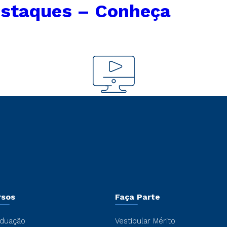
estaques – Conheça
rsos
Faça Parte
duação
Vestibular Mérito