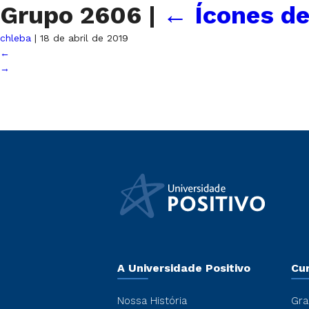
Grupo 2606
|
←
Ícones d
chleba
|
18 de abril de 2019
←
→
A Universidade Positivo
Cu
Nossa História
Gra