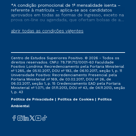
*A condição promocional de 1ª mensalidade isenta –
referente à matrícula – aplica-se aos candidatos
aprovados em todas as formas de ingresso, exceto na
prova on-line ou agendada, que ofertam bolsas de até
50% de desconto, ambos ingressantes no semestre
vigente, que ainda não tenham efetivado e/ou não
abrir todas as condições vigentes
tenham cancelado ou trancado sua matrícula em uma
das Instituições da Cruzeiro do Sul Educacional, no
período de um ano. Tais condições não se aplicam
aos cursos de Medicina, e também para matriculados
via FIES, Prouni e outros programas governamentais, e
Centro de Estudos Superiores Positivo. © 2026 - Todos os
não se acumula com nenhuma outra campanha
direitos reservados. CNPJ: 78.791.712/0001-63 Faculdade
ofertada pela Instituição.
Positivo Londrina: Recredenciamento pela Portaria Ministerial
nº 1.285, de 05.10.2017, DOU nº 193, de 06.10.2017, seção 1, p. 11
Universidade Positivo: Recredenciamento Presencial ​pela
Portaria Ministerial nº 169, de 03.02.2017, DOU nº 26, de
06.02.2017, seção 1, p. 15 Credenciamento EAD pela Portaria
Ministerial nº 1.071, de 01.11.2013, DOU nº 43, de 04.11.2013, seção
1, p. 43
Política de Privacidade
Política de Cookies
Política
Ambiental