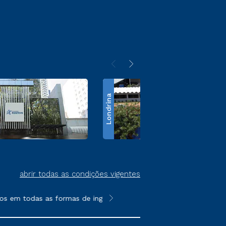
Londrina
abrir todas as condições vigentes
 em todas as formas de ingresso, exceto na prova on-line ou age
**Semipresencial é um formato do E