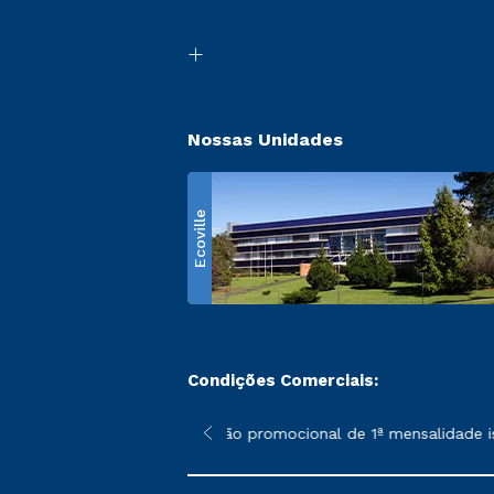
Nossas Unidades
Ecoville
Condições Comerciais:
 poderão sofrer alterações nos períodos de rematrícula conform
*A condição promocional de 1ª mensalidade isent