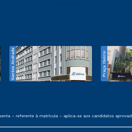
Santos Andrade
Praça Osório
e exposto no contrato de prestação de serviços
a – referente à matrícula – aplica-se aos candidatos aprovados