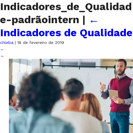
Indicadores_de_Qualidad
e-padrãointern
|
←
Indicadores de Qualidade
chleba
|
18 de fevereiro de 2019
←
→