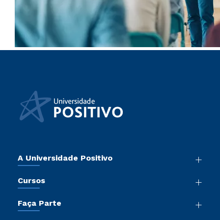
A Universidade Positivo
Nossa História
Cursos
Sala de Imprensa
Graduação
Atos Normativos
Faça Parte
Pós-Graduação
Trabalhe Conosco
Vestibular Mérito