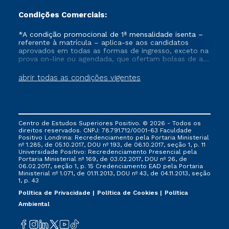
Condições Comerciais:
*A condição promocional de 1ª mensalidade isenta –
referente à matrícula – aplica-se aos candidatos
aprovados em todas as formas de ingresso, exceto na
prova on-line ou agendada, que ofertam bolsas de até
50% de desconto, ambos ingressantes no semestre
vigente, que ainda não tenham efetivado e/ou não
abrir todas as condições vigentes
tenham cancelado ou trancado sua matrícula em uma
das Instituições da Cruzeiro do Sul Educacional, no
período de um ano. Tais condições não se aplicam
aos cursos de Medicina, e também para matriculados
via FIES, Prouni e outros programas governamentais, e
Centro de Estudos Superiores Positivo. © 2026 - Todos os
não se acumula com nenhuma outra campanha
direitos reservados. CNPJ: 78.791.712/0001-63 Faculdade
ofertada pela Instituição.
Positivo Londrina: Recredenciamento pela Portaria Ministerial
nº 1.285, de 05.10.2017, DOU nº 193, de 06.10.2017, seção 1, p. 11
Universidade Positivo: Recredenciamento Presencial ​pela
Portaria Ministerial nº 169, de 03.02.2017, DOU nº 26, de
06.02.2017, seção 1, p. 15 Credenciamento EAD pela Portaria
Ministerial nº 1.071, de 01.11.2013, DOU nº 43, de 04.11.2013, seção
1, p. 43
Política de Privacidade
Política de Cookies
Política
Ambiental