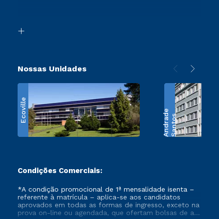
Segunda Graduação
Acessibilidade
Transferência
Biblioteca
Retorne ao Curso
Nossas Unidades
Ecoville
e
S
a
n
t
o
s
A
n
d
r
a
d
Condições Comerciais:
*A condição promocional de 1ª mensalidade isenta –
referente à matrícula – aplica-se aos candidatos
aprovados em todas as formas de ingresso, exceto na
prova on-line ou agendada, que ofertam bolsas de até