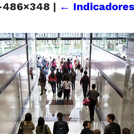
is-486×348
|
←
Indicadore